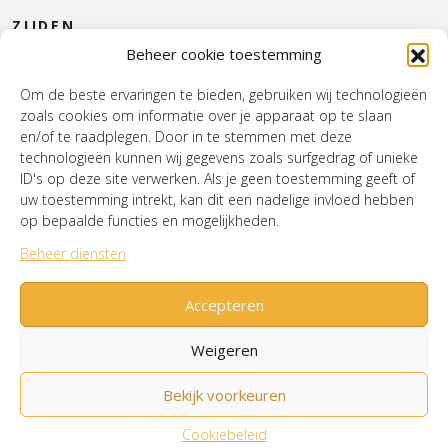
leven te brengen. Onze zijden planten, bloemen, boeketten
ZIJDEN
en bomen zijn met oog voor detail vervaardigd en bieden
een duurzaam alternatief voor traditioneel groen. Ze
Beheer cookie toestemming
behouden hun schoonheid zonder onderhoud en voegen
CONTACT
een vleugje natuurlijke pracht toe aan elke ruimte.
Om de beste ervaringen te bieden, gebruiken wij technologieën
zoals cookies om informatie over je apparaat op te slaan
INTERIEUR
en/of te raadplegen. Door in te stemmen met deze
Een mooie, duurzame keuze
Bij House of Wurpel omarmen we duurzame event styling
technologieën kunnen wij gegevens zoals surfgedrag of unieke
HOUSE OF WURPEL
met de verbluffende zijden kunstbloemen en planten van
ID's op deze site verwerken. Als je geen toestemming geeft of
Silk-ka. Deze milieubewuste keuze biedt niet alleen
uw toestemming intrekt, kan dit een nadelige invloed hebben
langdurige pracht, maar vereist ook geen water of zonlicht.
OPENINGSTIJDEN
op bepaalde functies en mogelijkheden.
Met hun levensechte uitstraling voegen de zijden bloemen
een vleugje natuurlijke schoonheid toe aan elk evenement.
Beheer diensten
Bij ons bloemenabonnement bepaal je zelf hoe vaak het
Verzenden & Retourneren
Cookiebeleid (EU)
boeket gewisseld wordt. Iedere maand, elk kwartaal of half
Mijn account
Accepteren
jaar?
Weigeren
Ontdek hoe we jouw ruimtes kunnen transformeren en lees
verder voor meer informatie.
Bekijk voorkeuren
© House of Wurpel 2026 - Proudly made by
Tribal
Agency
Cookiebeleid
[Button]