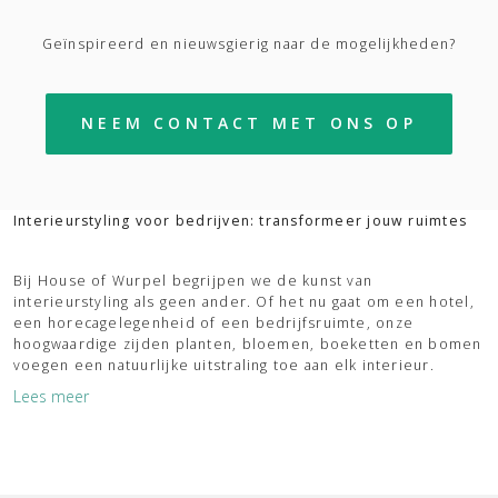
Geïnspireerd en nieuwsgierig naar de mogelijkheden?
NEEM CONTACT MET ONS OP
Interieurstyling voor bedrijven: transformeer jouw ruimtes
Bij House of Wurpel begrijpen we de kunst van
interieurstyling als geen ander. Of het nu gaat om een hotel,
een horecagelegenheid of een bedrijfsruimte, onze
hoogwaardige zijden planten, bloemen, boeketten en bomen
voegen een natuurlijke uitstraling toe aan elk interieur.
Lees meer
Laat je inspireren door onze interieurstyling
We geloven in de kracht van interieurstyling om ruimtes tot