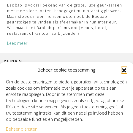
Baobab is vooral bekend van de grote, luxe geurkaarsen
met meerdere lonten, handgegoten in prachtig glaswerk.
Maar steeds meer mensen weten ook de Baobab
geurstokjes te vinden als sfeermaker in hun interieur.
Wat maakt het Baobab parfum voor je huis, hotel,
restaurant of kantoor zo bijzonder?
Lees meer
ZIJDEN
EUROPEES VAKMANSCHAP
Beheer cookie toestemming
CONTACT
Baobab werkt alleen met vakmensen in de beste ateliers
Om de beste ervaringen te bieden, gebruiken wij technologieën
door heel Europa. Zij kiezen de meest hoogwaardige
grondstoffen: zo komt het mondgeblazen glaswerk uit
zoals cookies om informatie over je apparaat op te slaan
INTERIEUR
Polen en de parfums uit geurenhoofdstad Grasse in
en/of te raadplegen. Door in te stemmen met deze
Frankrijk. De ontwerpen van de diffusers van Baobab
technologieën kunnen wij gegevens zoals surfgedrag of unieke
HOUSE OF WURPEL
geurstokjes ontspruiten op de Belgische tekentafel, waar
ID's op deze site verwerken. Als je geen toestemming geeft of
ook de decoratieve verpakkingen vandaan komen.
uw toestemming intrekt, kan dit een nadelige invloed hebben
OPENINGSTIJDEN
op bepaalde functies en mogelijkheden.
GEURCOMBINATIES BAOBAB PARFUM
Beheer diensten