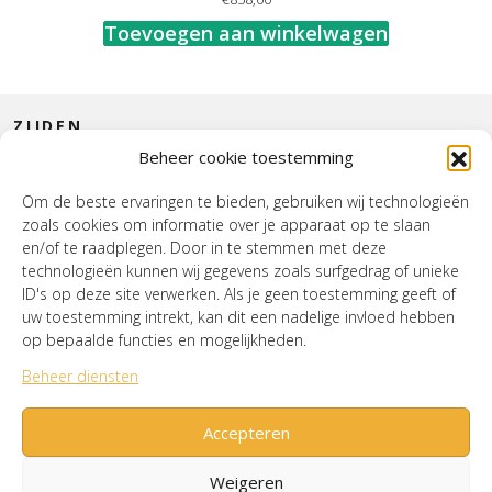
Toevoegen aan winkelwagen
ZIJDEN
Beheer cookie toestemming
CONTACT
Om de beste ervaringen te bieden, gebruiken wij technologieën
zoals cookies om informatie over je apparaat op te slaan
INTERIEUR
en/of te raadplegen. Door in te stemmen met deze
technologieën kunnen wij gegevens zoals surfgedrag of unieke
HOUSE OF WURPEL
ID's op deze site verwerken. Als je geen toestemming geeft of
uw toestemming intrekt, kan dit een nadelige invloed hebben
OPENINGSTIJDEN
op bepaalde functies en mogelijkheden.
Beheer diensten
Verzenden & Retourneren
Cookiebeleid (EU)
Mijn account
Accepteren
Weigeren