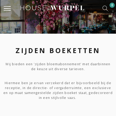
0
ZIJDEN BOEKETTEN
Wij bieden een ‘zijden bloemabonnement’ met daarbinnen
de keuze uit diverse tarieven.
Hiermee ben je ervan verzekerd dat er bijvoorbeeld bij de
receptie, in de directie- of vergaderruimte, een exclusieve
en op maat samengestelde zijden boeket staat, gedecoreerd
in een stijlvolle vaas.