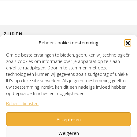
ZIJDEN
Beheer cookie toestemming
CONTACT
Om de beste ervaringen te bieden, gebruiken wij technologieën
zoals cookies om informatie over je apparaat op te slaan
INTERIEUR
en/of te raadplegen. Door in te stemmen met deze
technologieën kunnen wij gegevens zoals surfgedrag of unieke
HOUSE OF WURPEL
ID's op deze site verwerken. Als je geen toestemming geeft of
uw toestemming intrekt, kan dit een nadelige invloed hebben
OPENINGSTIJDEN
op bepaalde functies en mogelijkheden.
Beheer diensten
Verzenden & Retourneren
Cookiebeleid (EU)
Mijn account
Accepteren
Weigeren