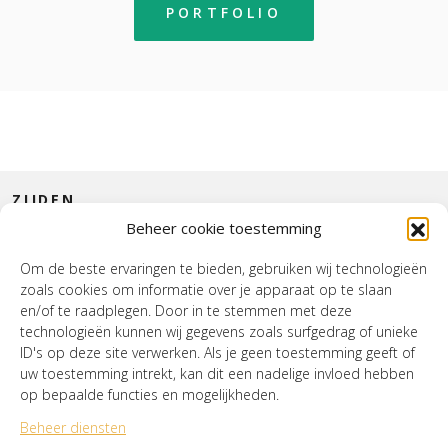
PORTFOLIO
ZIJDEN
Beheer cookie toestemming
CONTACT
Om de beste ervaringen te bieden, gebruiken wij technologieën
zoals cookies om informatie over je apparaat op te slaan
INTERIEUR
en/of te raadplegen. Door in te stemmen met deze
technologieën kunnen wij gegevens zoals surfgedrag of unieke
HOUSE OF WURPEL
ID's op deze site verwerken. Als je geen toestemming geeft of
uw toestemming intrekt, kan dit een nadelige invloed hebben
OPENINGSTIJDEN
op bepaalde functies en mogelijkheden.
Beheer diensten