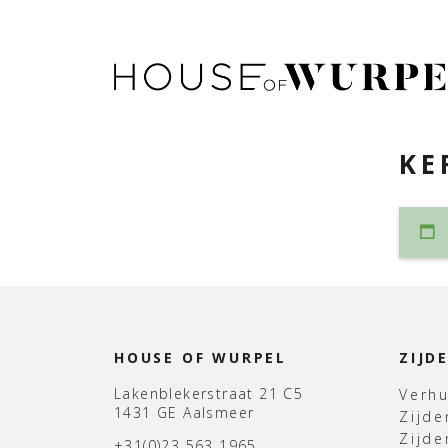
KE
HOUSE OF WURPEL
ZIJD
Lakenblekerstraat 21 C5
Verh
1431 GE Aalsmeer
Zijd
Zijd
+31(0)23 563 1965