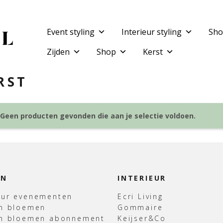
Event styling
Interieur styling
Sho
Zijden
Shop
Kerst
RST
Geen producten gevonden die aan je selectie voldoen.
EN
INTERIEUR
uur evenementen
Ecri Living
en bloemen
Gommaire
en bloemen abonnement
Keijser&Co