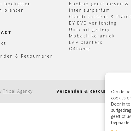
n boeketten
Baobab geurkaarsen &
n planten
interieurparfum
Claudi kussens & Plaid
BY EVE Verlichting
Umo art gallery
TACT
Mobach keramiek
Lviv planters
act
O4home
enden & Retourneren
by
Tribal Agency
Verzenden & Retourneren
Cook
Om de best
cookies om
Door in t
surfgedrag
geeft of u
bepaalde f