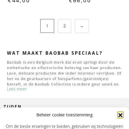
€
44,00
€
66,00
1
2
→
WAT MAAKT BAOBAB SPECIAAL?
Baobab is een Belgisch merk dat eruit springt door de
esthetische en olfactorische beleving van haar producten.
Luxe, delicate producten die ieder interieur verrijken. Of
het nu de geurkaarsen of huisparfums (geurstokjes)
betreft, in de Baobab Collection is iedere geur uniek en
Lees meer
daardoor dus ook heel persoonlijk. Geïnspireerd door
wereldculturen, gemaakt met de puurste Europese
grondstoffen, verpakt in een 100 procent Belgische
ZIJDEN
verpakking. Uiteraard afgewerkt met het kenmerkende
zwarte lint en label dat Baobab-identiteit samenvat.
Beheer cookie toestemming
CONTACT
Om de beste ervaringen te bieden, gebruiken wij technologieën
BAOBAB COLLECTION: KAARSEN