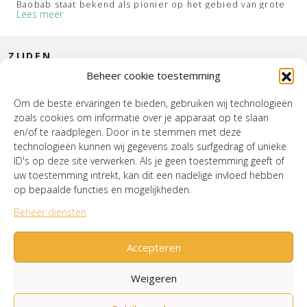
Baobab staat bekend als pionier op het gebied van grote
Lees meer
kaarsen met meerdere lonten, met een permanente
collectie én limited editions. Allemaal gegoten in verfijnd
glaswerk, van glad tot gegraveerd.
ZIJDEN
Beheer cookie toestemming
CONTACT
Om de beste ervaringen te bieden, gebruiken wij technologieën
zoals cookies om informatie over je apparaat op te slaan
EUROPEES VAKMANSCHAP
INTERIEUR
en/of te raadplegen. Door in te stemmen met deze
Baobab kaarsen komen van de Belgische tekentafel en
technologieën kunnen wij gegevens zoals surfgedrag of unieke
HOUSE OF WURPEL
worden handgemaakt door de meest gespecialiseerde
ID's op deze site verwerken. Als je geen toestemming geeft of
ambachtslieden in Europa. Zo wordt het glas
uw toestemming intrekt, kan dit een nadelige invloed hebben
mondgeblazen in Polen en worden de wieken uit
OPENINGSTIJDEN
op bepaalde functies en mogelijkheden.
hoogwaardig katoen gemaakt in Duitsland. De minerale
was, geroemd om zijn geweldige brandkwaliteit, krijgt in
Beheer diensten
het Franse Grasse een fenomenaal parfum. Verder
bestaat de was voor meer dan 90 procent uit
Verzenden & Retourneren
Cookiebeleid (EU)
Mijn account
Accepteren
geraffineerde paraffine. Dit maakt de Baobab geurkaarsen
beter voor het milieu en de gezondheid dan kaarsen van
plantaardige was. De was in een Baobab kaars is altijd
Weigeren
handgegoten.