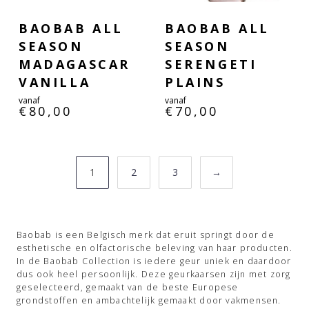
BAOBAB ALL
BAOBAB ALL
SEASON
SEASON
MADAGASCAR
SERENGETI
VANILLA
PLAINS
vanaf
vanaf
€
80,00
€
70,00
1
2
3
→
Baobab is een Belgisch merk dat eruit springt door de
esthetische en olfactorische beleving van haar producten.
In de Baobab Collection is iedere geur uniek en daardoor
dus ook heel persoonlijk. Deze geurkaarsen zijn met zorg
geselecteerd, gemaakt van de beste Europese
grondstoffen en ambachtelijk gemaakt door vakmensen.