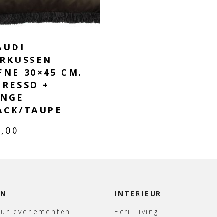
AUDI
ERKUSSEN
FNE 30×45 CM.
PRESSO +
INGE
ACK/TAUPE
9,00
EN
INTERIEUR
uur evenementen
Ecri Living