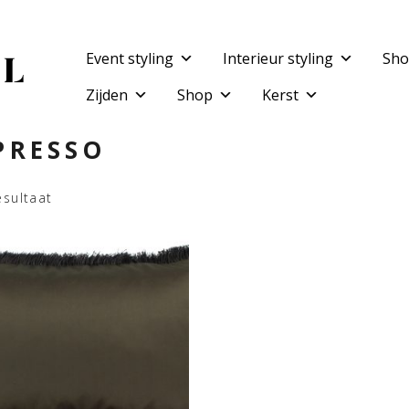
Event styling
Interieur styling
Sho
Zijden
Shop
Kerst
PRESSO
esultaat