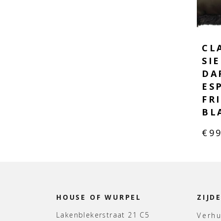
CL
SI
DA
ES
FR
BL
€
9
HOUSE OF WURPEL
ZIJD
Lakenblekerstraat 21 C5
Verh