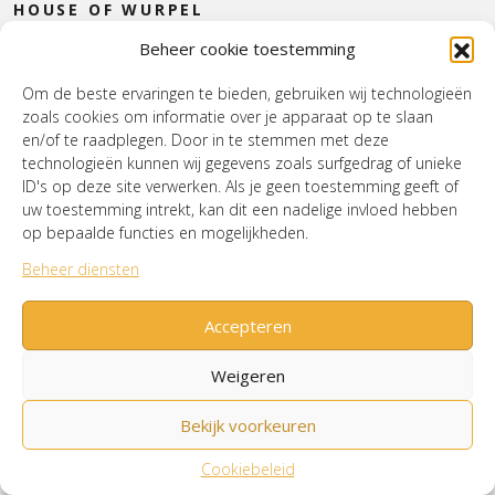
HOUSE OF WURPEL
Beheer cookie toestemming
OPENINGSTIJDEN
Om de beste ervaringen te bieden, gebruiken wij technologieën
zoals cookies om informatie over je apparaat op te slaan
Verzenden & Retourneren
Cookiebeleid (EU)
en/of te raadplegen. Door in te stemmen met deze
Mijn account
technologieën kunnen wij gegevens zoals surfgedrag of unieke
ID's op deze site verwerken. Als je geen toestemming geeft of
uw toestemming intrekt, kan dit een nadelige invloed hebben
op bepaalde functies en mogelijkheden.
© House of Wurpel 2026 - Proudly made by
Tribal
Beheer diensten
Agency
Accepteren
Weigeren
Bekijk voorkeuren
Cookiebeleid