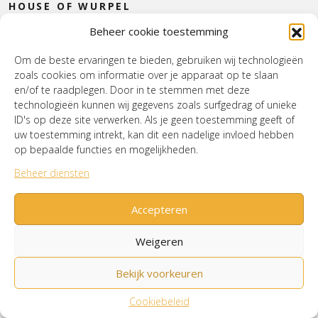
HOUSE OF WURPEL
Beheer cookie toestemming
OPENINGSTIJDEN
Om de beste ervaringen te bieden, gebruiken wij technologieën
zoals cookies om informatie over je apparaat op te slaan
Verzenden & Retourneren
Cookiebeleid (EU)
en/of te raadplegen. Door in te stemmen met deze
Mijn account
technologieën kunnen wij gegevens zoals surfgedrag of unieke
ID's op deze site verwerken. Als je geen toestemming geeft of
uw toestemming intrekt, kan dit een nadelige invloed hebben
op bepaalde functies en mogelijkheden.
© House of Wurpel 2026 - Proudly made by
Tribal
Beheer diensten
Agency
Accepteren
Weigeren
Bekijk voorkeuren
Cookiebeleid