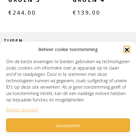
€
244,00
€
139,00
ZIJDEN
Beheer cookie toestemming
CONTACT
Om de beste ervaringen te bieden, gebruiken wij technologieën
zoals cookies om informatie over je apparaat op te slaan
INTERIEUR
en/of te raadplegen. Door in te stemmen met deze
technologieën kunnen wij gegevens zoals surfgedrag of unieke
HOUSE OF WURPEL
ID's op deze site verwerken. Als je geen toestemming geeft of
uw toestemming intrekt, kan dit een nadelige invloed hebben
OPENINGSTIJDEN
op bepaalde functies en mogelijkheden.
Beheer diensten
Verzenden & Retourneren
Cookiebeleid (EU)
Mijn account
Accepteren