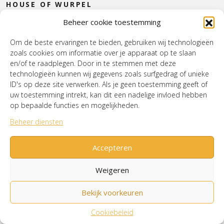
HOUSE OF WURPEL
Beheer cookie toestemming
OPENINGSTIJDEN
Om de beste ervaringen te bieden, gebruiken wij technologieën
zoals cookies om informatie over je apparaat op te slaan
Verzenden & Retourneren
Cookiebeleid (EU)
en/of te raadplegen. Door in te stemmen met deze
Mijn account
technologieën kunnen wij gegevens zoals surfgedrag of unieke
ID's op deze site verwerken. Als je geen toestemming geeft of
uw toestemming intrekt, kan dit een nadelige invloed hebben
op bepaalde functies en mogelijkheden.
© House of Wurpel 2026 - Proudly made by
Tribal
Beheer diensten
Agency
Accepteren
Weigeren
Bekijk voorkeuren
Cookiebeleid