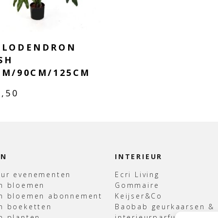
ILODENDRON
SH
CM/90CM/125CM
8,50
EN
INTERIEUR
uur evenementen
Ecri Living
en bloemen
Gommaire
en bloemen abonnement
Keijser&Co
n boeketten
Baobab geurkaarsen &
n planten
interieurparfum