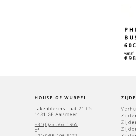
PH
BU
60
vanaf
€
9
HOUSE OF WURPEL
ZIJD
Lakenblekerstraat 21 C5
Verh
1431 GE Aalsmeer
Zijd
Zijd
+31(0)23 563 1965
Zijde
of
Zijde
+31(0)85 106 6171