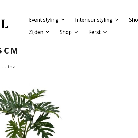
Event styling
Interieur styling
Sho
Zijden
Shop
Kerst
5CM
esultaat