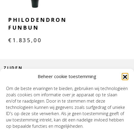
PHILODENDRON
FUNBUN
€
1.835,00
ZIJDEN
Beheer cookie toestemming
CONTACT
Om de beste ervaringen te bieden, gebruiken wij technologieën
zoals cookies om informatie over je apparaat op te slaan
INTERIEUR
en/of te raadplegen. Door in te stemmen met deze
technologieën kunnen wij gegevens zoals surfgedrag of unieke
HOUSE OF WURPEL
ID's op deze site verwerken. Als je geen toestemming geeft of
uw toestemming intrekt, kan dit een nadelige invloed hebben
OPENINGSTIJDEN
op bepaalde functies en mogelijkheden.