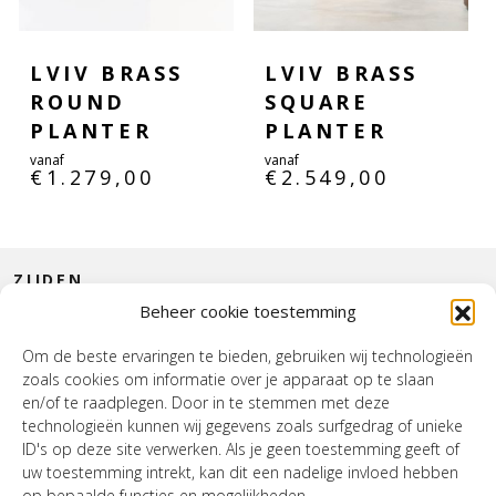
LVIV BRASS
LVIV BRASS
ROUND
SQUARE
PLANTER
PLANTER
vanaf
vanaf
€
1.279,00
€
2.549,00
ZIJDEN
Beheer cookie toestemming
CONTACT
Om de beste ervaringen te bieden, gebruiken wij technologieën
zoals cookies om informatie over je apparaat op te slaan
INTERIEUR
en/of te raadplegen. Door in te stemmen met deze
technologieën kunnen wij gegevens zoals surfgedrag of unieke
HOUSE OF WURPEL
ID's op deze site verwerken. Als je geen toestemming geeft of
uw toestemming intrekt, kan dit een nadelige invloed hebben
OPENINGSTIJDEN
op bepaalde functies en mogelijkheden.