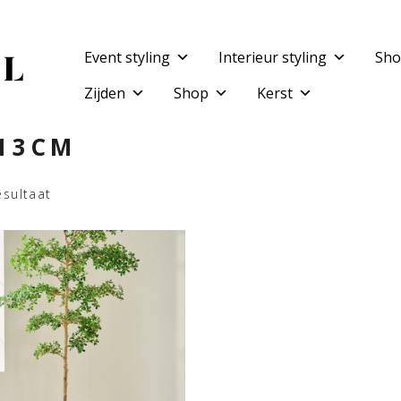
Event styling
Interieur styling
Sho
Zijden
Shop
Kerst
13CM
esultaat