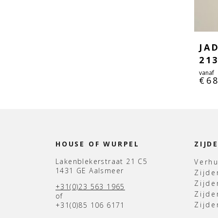
JA
21
vanaf
€
6
HOUSE OF WURPEL
ZIJD
Lakenblekerstraat 21 C5
Verh
1431 GE Aalsmeer
Zijd
Zijd
+31(0)23 563 1965
Zijde
of
Zijde
+31(0)85 106 6171