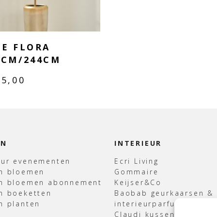
DE FLORA
3CM/244CM
85,00
EN
INTERIEUR
uur evenementen
Ecri Living
en bloemen
Gommaire
en bloemen abonnement
Keijser&Co
n boeketten
Baobab geurkaarsen &
n planten
interieurparfum
Claudi kussens & Plaid