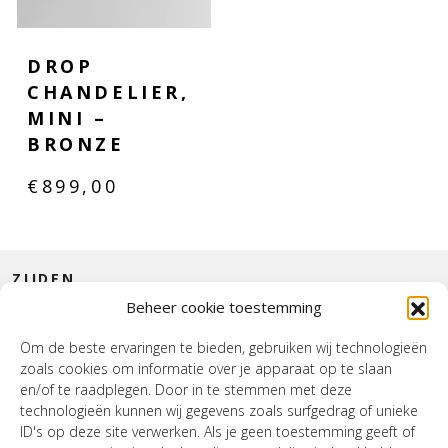
DROP
CHANDELIER,
MINI –
BRONZE
€
899,00
ZIJDEN
Beheer cookie toestemming
CONTACT
Om de beste ervaringen te bieden, gebruiken wij technologieën
zoals cookies om informatie over je apparaat op te slaan
INTERIEUR
en/of te raadplegen. Door in te stemmen met deze
technologieën kunnen wij gegevens zoals surfgedrag of unieke
HOUSE OF WURPEL
ID's op deze site verwerken. Als je geen toestemming geeft of