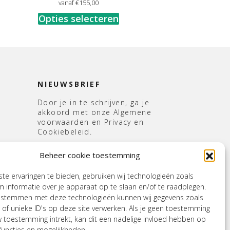
vanaf
€
155,00
Opties selecteren
NIEUWSBRIEF
Door je in te schrijven, ga je
akkoord met onze Algemene
voorwaarden en Privacy en
Cookiebeleid.
E-
Beheer cookie toestemming
mailadres
*
s
e ervaringen te bieden, gebruiken wij technologieën zoals
 informatie over je apparaat op te slaan en/of te raadplegen.
e stemmen met deze technologieën kunnen wij gegevens zoals
 of unieke ID's op deze site verwerken. Als je geen toestemming
w toestemming intrekt, kan dit een nadelige invloed hebben op
uncties en mogelijkheden.