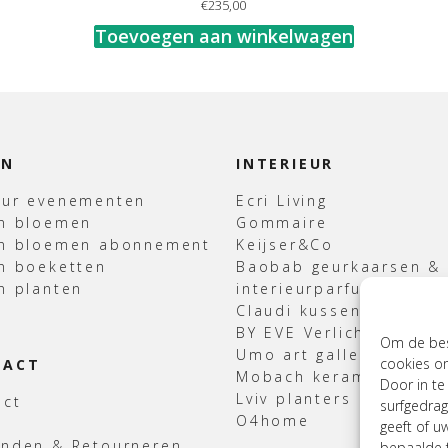
€
235,00
Toevoegen aan winkelwagen
EN
INTERIEUR
uur evenementen
Ecri Living
en bloemen
Gommaire
en bloemen abonnement
Keijser&Co
n boeketten
Baobab geurkaarsen &
n planten
interieurparfum
Claudi kussens & Plaid
BY EVE Verlichting
Om de best
Umo art gallery
cookies om
TACT
Mobach keramiek
Door in t
Lviv planters
act
surfgedrag
O4home
geeft of u
enden & Retourneren
bepaalde f