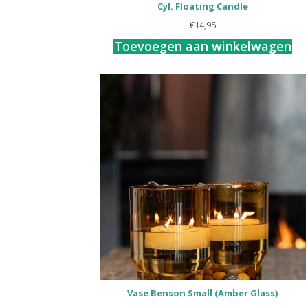
Cyl. Floating Candle
€
14,95
Toevoegen aan winkelwagen
Vase Benson Small (Amber Glass)