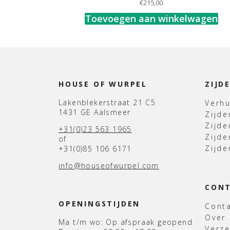
€
215,00
Toevoegen aan winkelwagen
HOUSE OF WURPEL
ZIJD
Lakenblekerstraat 21 C5
Verh
1431 GE Aalsmeer
Zijd
Zijd
+31(0)23 563 1965
Zijde
of
Zijde
+31(0)85 106 6171
info@houseofwurpel.com
CON
OPENINGSTIJDEN
Cont
Over
Ma t/m wo: Op afspraak geopend
Verz