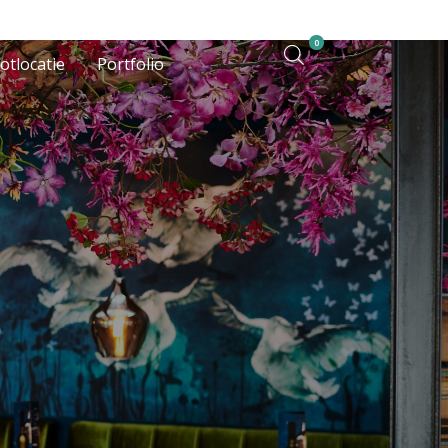
0
otlocatie
Portfolio