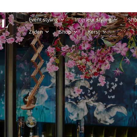
Event styling
Interieur styling
Sho
Zijden
Shop
Kerst