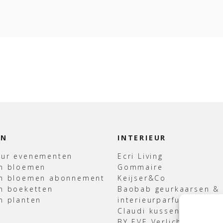
EN
INTERIEUR
uur evenementen
Ecri Living
en bloemen
Gommaire
en bloemen abonnement
Keijser&Co
n boeketten
Baobab geurkaarsen &
n planten
interieurparfum
Claudi kussens & Plaid
BY EVE Verlichting