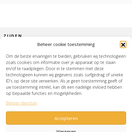
ZIJDEN
Beheer cookie toestemming
CONTACT
Om de beste ervaringen te bieden, gebruiken wij technologieën
zoals cookies om informatie over je apparaat op te slaan
INTERIEUR
en/of te raadplegen. Door in te stemmen met deze
technologieën kunnen wij gegevens zoals surfgedrag of unieke
HOUSE OF WURPEL
ID's op deze site verwerken. Als je geen toestemming geeft of
uw toestemming intrekt, kan dit een nadelige invloed hebben
OPENINGSTIJDEN
op bepaalde functies en mogelijkheden.
Beheer diensten
Verzenden & Retourneren
Cookiebeleid (EU)
Mijn account
Accepteren
Weigeren