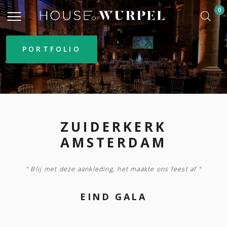
0
PORTFOLIO
ZUIDERKERK
AMSTERDAM
” Blij met deze aankleding, het maakte ons feest af “
EIND GALA