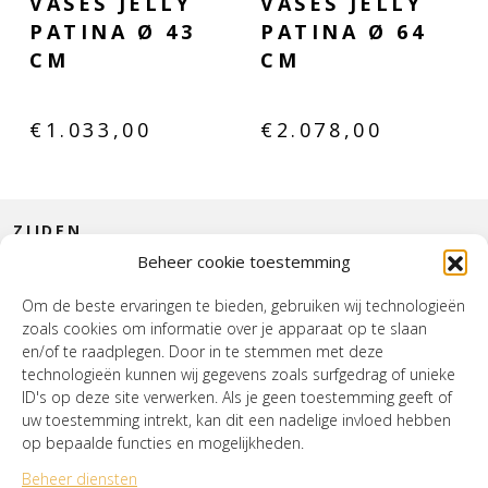
VASES JELLY
VASES JELLY
PATINA Ø 43
PATINA Ø 64
CM
CM
€
1.033,00
€
2.078,00
ZIJDEN
Beheer cookie toestemming
CONTACT
Om de beste ervaringen te bieden, gebruiken wij technologieën
zoals cookies om informatie over je apparaat op te slaan
INTERIEUR
en/of te raadplegen. Door in te stemmen met deze
technologieën kunnen wij gegevens zoals surfgedrag of unieke
HOUSE OF WURPEL
ID's op deze site verwerken. Als je geen toestemming geeft of
uw toestemming intrekt, kan dit een nadelige invloed hebben
OPENINGSTIJDEN
op bepaalde functies en mogelijkheden.
Beheer diensten