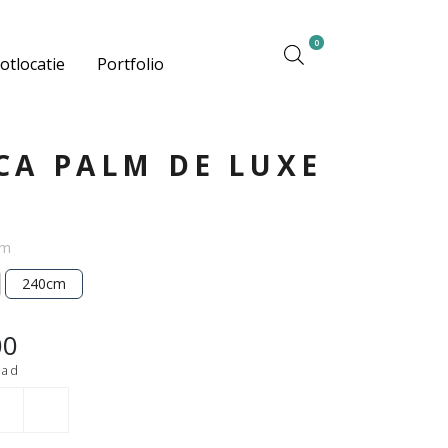
0
otlocatie
Portfolio
CA PALM DE LUXE
cm
240cm
00
aad