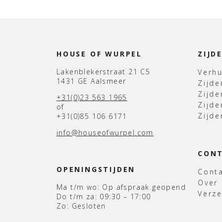
HOUSE OF WURPEL
ZIJD
Lakenblekerstraat 21 C5
Verh
1431 GE Aalsmeer
Zijd
Zijd
+31(0)23 563 1965
Zijde
of
Zijde
+31(0)85 106 6171
info@houseofwurpel.com
CON
OPENINGSTIJDEN
Cont
Over
Ma t/m wo: Op afspraak geopend
Verz
Do t/m za: 09:30 – 17:00
Zo: Gesloten