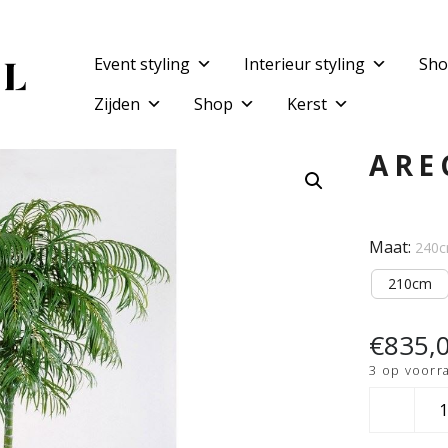
Event styling
Interieur styling
Sho
Zijden
Shop
Kerst
ARE
Maat:
240
210cm
€
835,
3 op voorr
ARECA
PALM