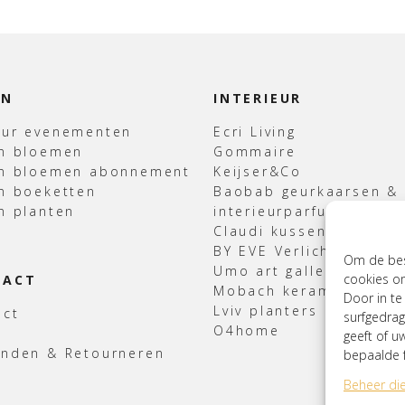
EN
INTERIEUR
uur evenementen
Ecri Living
en bloemen
Gommaire
en bloemen abonnement
Keijser&Co
n boeketten
Baobab geurkaarsen &
n planten
interieurparfum
Claudi kussens & Plaid
BY EVE Verlichting
Om de best
Umo art gallery
cookies om
TACT
Mobach keramiek
Door in t
Lviv planters
act
surfgedrag
O4home
geeft of u
enden & Retourneren
bepaalde f
Beheer di