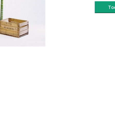
DE
LUXE
To
aantal