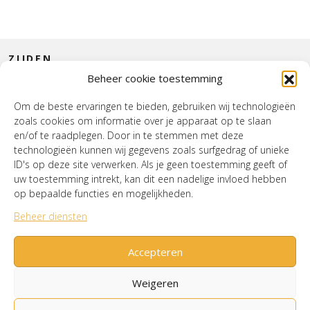
ZIJDEN
Beheer cookie toestemming
CONTACT
Om de beste ervaringen te bieden, gebruiken wij technologieën
zoals cookies om informatie over je apparaat op te slaan
INTERIEUR
en/of te raadplegen. Door in te stemmen met deze
technologieën kunnen wij gegevens zoals surfgedrag of unieke
HOUSE OF WURPEL
ID's op deze site verwerken. Als je geen toestemming geeft of
uw toestemming intrekt, kan dit een nadelige invloed hebben
OPENINGSTIJDEN
op bepaalde functies en mogelijkheden.
Beheer diensten
Verzenden & Retourneren
Cookiebeleid (EU)
Mijn account
Accepteren
Weigeren