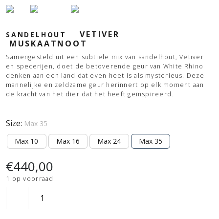
VETIVER
SANDELHOUT
MUSKAATNOOT
Samengesteld uit een subtiele mix van sandelhout, Vetiver
en specerijen, doet de betoverende geur van White Rhino
denken aan een land dat even heet is als mysterieus. Deze
mannelijke en zeldzame geur herinnert op elk moment aan
de kracht van het dier dat het heeft geïnspireerd.
Size:
Max 35
Max 10
Max 16
Max 24
Max 35
€
440,00
1 op voorraad
Baobab
All
Seasons