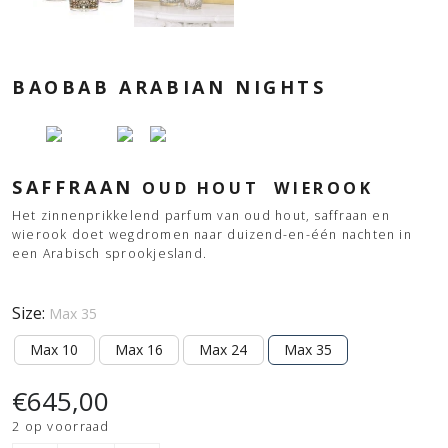
BAOBAB ARABIAN NIGHTS
SAFFRAAN
OUD HOUT
WIEROOK
Het zinnenprikkelend parfum van oud hout, saffraan en
wierook doet wegdromen naar duizend-en-één nachten in
een Arabisch sprookjesland.
Size:
Max 35
Max 10
Max 16
Max 24
Max 35
€
645,00
2 op voorraad