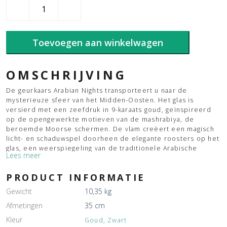
Baobab
Arabian
Nights
aantal
Toevoegen aan winkelwagen
OMSCHRIJVING
De geurkaars Arabian Nights transporteert u naar de
mysterieuze sfeer van het Midden-Oosten. Het glas is
versierd met een zeefdruk in 9-karaats goud, geïnspireerd
op de opengewerkte motieven van de mashrabiya, de
beroemde Moorse schermen. De vlam creëert een magisch
licht- en schaduwspel doorheen de elegante roosters op het
glas, een weerspiegeling van de traditionele Arabische
Lees meer
architectuur.
PRODUCT INFORMATIE
Gewicht
10,35 kg
Afmetingen
35 cm
Kleur
Goud
,
Zwart