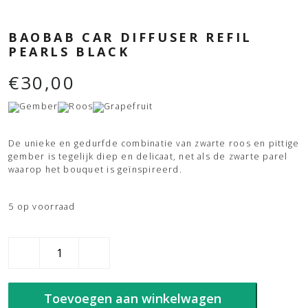
BAOBAB CAR DIFFUSER REFIL
PEARLS BLACK
€
30,00
Gember
Roos
Grapefruit
De unieke en gedurfde combinatie van zwarte roos en pittige
gember is tegelijk diep en delicaat, net als de zwarte parel
waarop het bouquet is geïnspireerd.
5 op voorraad
Baobab
Car
Diffuser
Refil
Toevoegen aan winkelwagen
Pearls