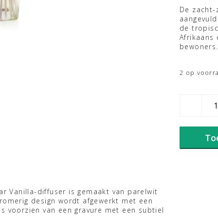
De zacht-
aangevuld
de tropisc
Afrikaans 
bewoners
2 op voorr
Baobab
Diffuser
All
Seasons
To
Madagascar
Vanilla
aantal
Vanilla-diffuser is gemaakt van parelwit
dromerig design wordt afgewerkt met een
is voorzien van een gravure met een subtiel