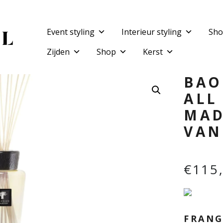
Event styling
Interieur styling
Sho
Zijden
Shop
Kerst
BAO
ALL
MAD
VAN
€
115
FRAN