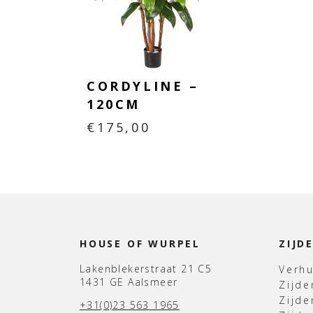
CORDYLINE –
120CM
€
175,00
HOUSE OF WURPEL
ZIJD
Lakenblekerstraat 21 C5
Verh
1431 GE Aalsmeer
Zijd
Zijd
+31(0)23 563 1965