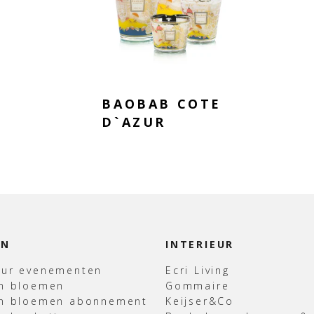
BAOBAB COTE
D`AZUR
EN
INTERIEUR
uur evenementen
Ecri Living
en bloemen
Gommaire
en bloemen abonnement
Keijser&Co