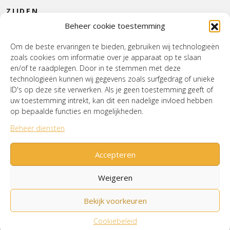
ZIJDEN
Beheer cookie toestemming
CONTACT
Om de beste ervaringen te bieden, gebruiken wij technologieën
zoals cookies om informatie over je apparaat op te slaan
INTERIEUR
en/of te raadplegen. Door in te stemmen met deze
technologieën kunnen wij gegevens zoals surfgedrag of unieke
HOUSE OF WURPEL
ID's op deze site verwerken. Als je geen toestemming geeft of
uw toestemming intrekt, kan dit een nadelige invloed hebben
OPENINGSTIJDEN
op bepaalde functies en mogelijkheden.
Beheer diensten
Verzenden & Retourneren
Cookiebeleid (EU)
Mijn account
Accepteren
Weigeren
Bekijk voorkeuren
© House of Wurpel 2026 - Proudly made by
Tribal
Agency
Cookiebeleid