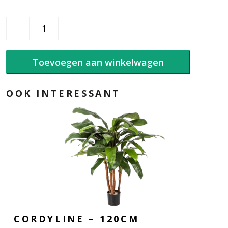
Baobab
Hand
Cream
50ml
Toevoegen aan winkelwagen
Miami
aantal
OOK INTERESSANT
CORDYLINE – 120CM