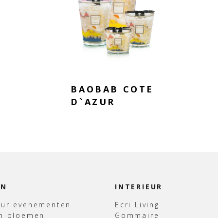
BAOBAB COTE
D`AZUR
EN
INTERIEUR
uur evenementen
Ecri Living
en bloemen
Gommaire