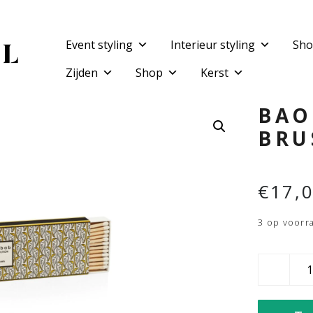
Event styling
Interieur styling
Sho
Zijden
Shop
Kerst
BAO
BRU
€
17,
3 op voorr
Baobab
Lucifers
Brussel
aantal