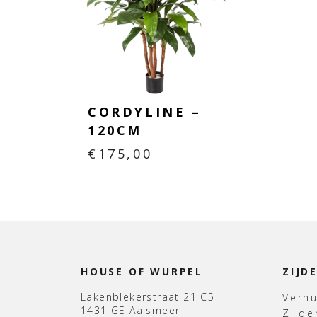
CORDYLINE –
120CM
€
175,00
HOUSE OF WURPEL
ZIJD
Lakenblekerstraat 21 C5
Verh
1431 GE Aalsmeer
Zijd