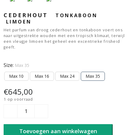
CEDERHOUT
TONKABOON
LIMOEN
Het parfum van droog cederhout en tonkaboon voert ons
naar uitgestrekte wouden met een tropisch klimaat, terwijl
een vleugje limoen het geheel een excentrieke frisheid
geeft.
Size:
Max 35
Max 10
Max 16
Max 24
Max 35
€
645,00
1 op voorraad
Baobab
Sand
Siloli
aantal
Toevoegen aan winkelwagen