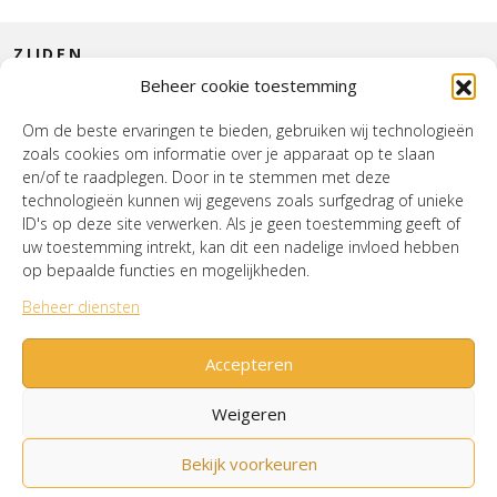
ZIJDEN
Beheer cookie toestemming
CONTACT
Om de beste ervaringen te bieden, gebruiken wij technologieën
zoals cookies om informatie over je apparaat op te slaan
INTERIEUR
en/of te raadplegen. Door in te stemmen met deze
technologieën kunnen wij gegevens zoals surfgedrag of unieke
HOUSE OF WURPEL
ID's op deze site verwerken. Als je geen toestemming geeft of
uw toestemming intrekt, kan dit een nadelige invloed hebben
OPENINGSTIJDEN
op bepaalde functies en mogelijkheden.
Beheer diensten
Verzenden & Retourneren
Cookiebeleid (EU)
Mijn account
Accepteren
Weigeren
Bekijk voorkeuren
© House of Wurpel 2026 - Proudly made by
Tribal
Agency