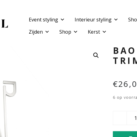
Event styling
Interieur styling
Sho
Zijden
Shop
Kerst
BAO
TRI
€
26,
6 op voorr
Baobab
Wick
trimmer
aantal