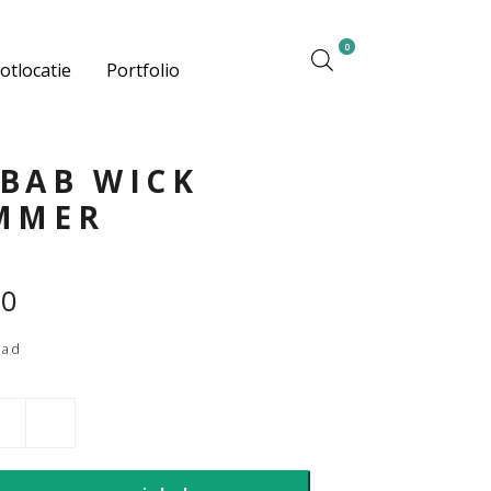
0
otlocatie
Portfolio
BAB WICK
MMER
00
aad