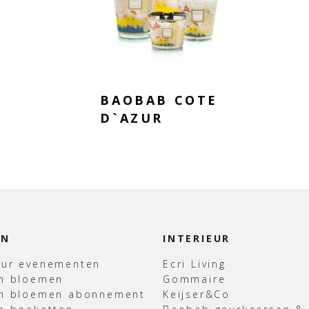
BAOBAB COTE
D`AZUR
EN
INTERIEUR
uur evenementen
Ecri Living
en bloemen
Gommaire
en bloemen abonnement
Keijser&Co