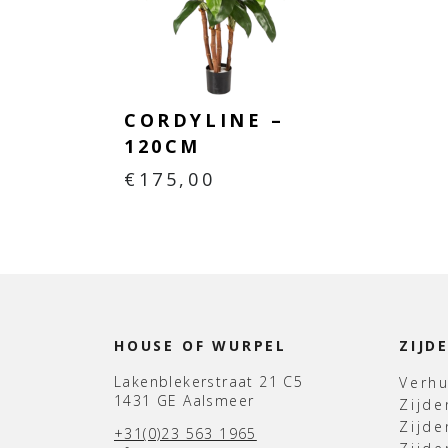
CORDYLINE –
120CM
€
175,00
HOUSE OF WURPEL
ZIJD
Lakenblekerstraat 21 C5
Verh
1431 GE Aalsmeer
Zijd
Zijd
+31(0)23 563 1965