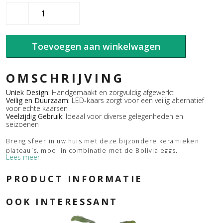
Begur
tableau
Brons
aantal
Toevoegen aan winkelwagen
OMSCHRIJVING
Uniek Design:
Handgemaakt en zorgvuldig afgewerkt
Veilig en Duurzaam:
LED-kaars zorgt voor een veilig alternatief
voor echte kaarsen
Veelzijdig Gebruik:
Ideaal voor diverse gelegenheden en
seizoenen
Breng sfeer in uw huis met deze bijzondere keramieken
plateau`s. mooi in combinatie met de Bolivia eggs.
Lees meer
En maak het geheel af met de ledkaarsjes.
PRODUCT INFORMATIE
OOK INTERESSANT