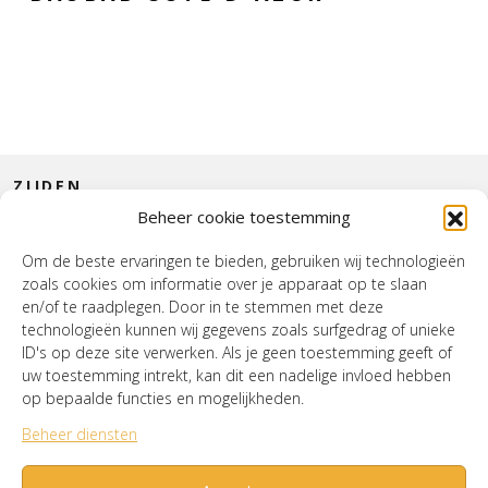
ZIJDEN
Beheer cookie toestemming
CONTACT
Om de beste ervaringen te bieden, gebruiken wij technologieën
zoals cookies om informatie over je apparaat op te slaan
INTERIEUR
en/of te raadplegen. Door in te stemmen met deze
technologieën kunnen wij gegevens zoals surfgedrag of unieke
HOUSE OF WURPEL
ID's op deze site verwerken. Als je geen toestemming geeft of
uw toestemming intrekt, kan dit een nadelige invloed hebben
OPENINGSTIJDEN
op bepaalde functies en mogelijkheden.
Beheer diensten
Verzenden & Retourneren
Cookiebeleid (EU)
Mijn account