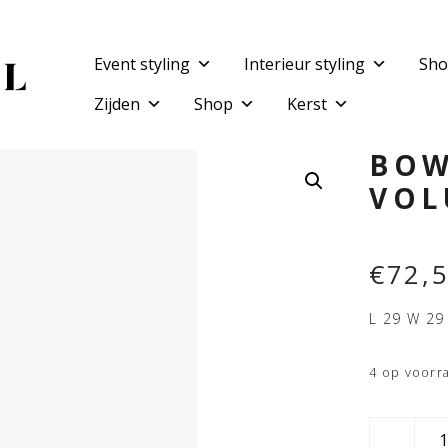
Event styling
Interieur styling
Sho
Zijden
Shop
Kerst
BOW
VOL
€
72,
L 29 W 29
4 op voorr
BOWL