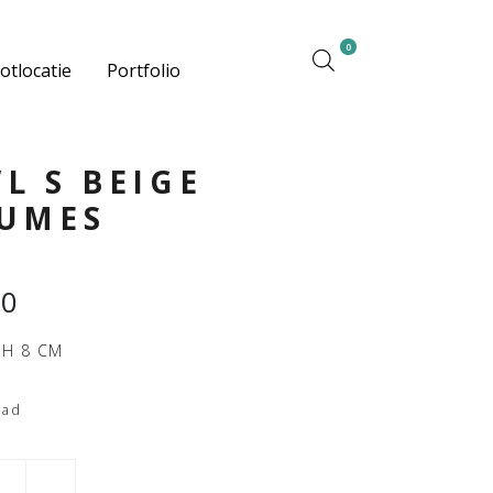
0
otlocatie
Portfolio
L S BEIGE
UMES
50
 H 8 CM
aad