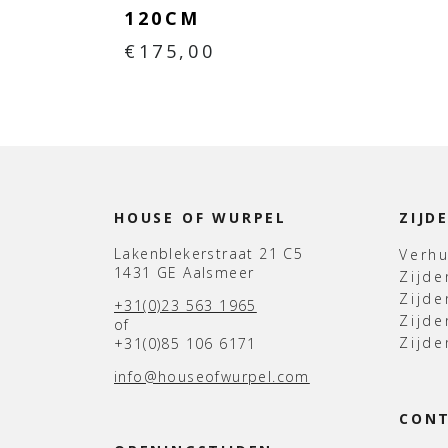
120CM
€
175,00
HOUSE OF WURPEL
ZIJD
Lakenblekerstraat 21 C5
Verh
1431 GE Aalsmeer
Zijd
Zijd
+31(0)23 563 1965
Zijde
of
Zijde
+31(0)85 106 6171
info@houseofwurpel.com
CON