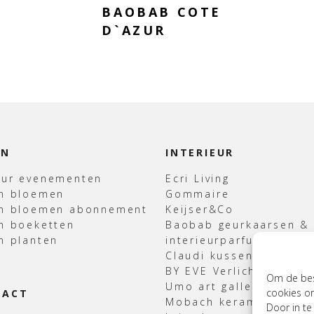
BAOBAB COTE
D`AZUR
EN
INTERIEUR
uur evenementen
Ecri Living
en bloemen
Gommaire
en bloemen abonnement
Keijser&Co
n boeketten
Baobab geurkaarsen &
n planten
interieurparfum
Claudi kussens & Plaid
BY EVE Verlichting
Om de best
Umo art gallery
cookies om
TACT
Mobach keramiek
Door in t