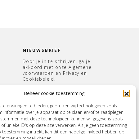
NIEUWSBRIEF
Door je in te schrijven, ga je
akkoord met onze Algemene
voorwaarden en Privacy en
Cookiebeleid.
E-
Beheer cookie toestemming
mailadres
*
s
e ervaringen te bieden, gebruiken wij technologieën zoals
 informatie over je apparaat op te slaan en/of te raadplegen.
e stemmen met deze technologieën kunnen wij gegevens zoals
 of unieke ID's op deze site verwerken. Als je geen toestemming
w toestemming intrekt, kan dit een nadelige invloed hebben op
uncties en mogelijkheden.