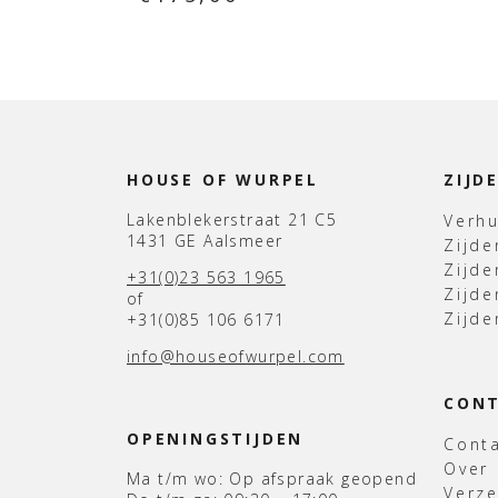
HOUSE OF WURPEL
ZIJD
Lakenblekerstraat 21 C5
Verh
1431 GE Aalsmeer
Zijd
Zijd
+31(0)23 563 1965
Zijde
of
Zijde
+31(0)85 106 6171
info@houseofwurpel.com
CON
OPENINGSTIJDEN
Cont
Over
Ma t/m wo: Op afspraak geopend
Verz