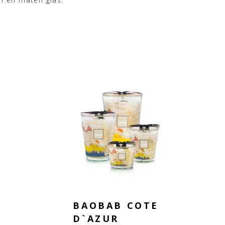
chillende designs mogelijk.
n combinatie.
langs in de showroom.
BAOBAB COTE
D`AZUR