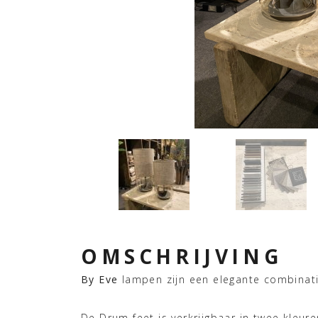
OMSCHRIJVING
By Eve
lampen zijn een elegante combinati
De Drum feet is verkrijgbaar in twee kleur