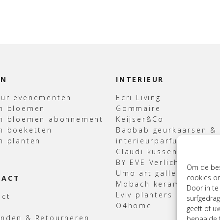
EN
INTERIEUR
uur evenementen
Ecri Living
en bloemen
Gommaire
en bloemen abonnement
Keijser&Co
n boeketten
Baobab geurkaarsen &
n planten
interieurparfum
Claudi kussens & Plaid
BY EVE Verlichting
Om de best
Umo art gallery
cookies om
TACT
Mobach keramiek
Door in t
Lviv planters
act
surfgedrag
O4home
geeft of u
enden & Retourneren
bepaalde f