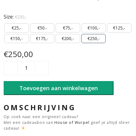
Size:
€250,-
€25,-
€50.-
€75,-
€100,-
€125,-
€150,-
€175,-
€200,-
€250,-
€
250,00
Cadeaubon
Wurpel
aantal
Toevoegen aan winkelwagen
OMSCHRIJVING
Op zoek naar een origineel cadeau?
Met een cadeaubon van
House of Wurpel
geef je altijd sfeer
cadeau!