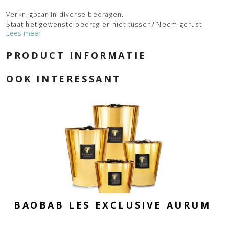
Verkrijgbaar in diverse bedragen.
Staat het gewenste bedrag er niet tussen? Neem gerust
Lees meer
contact met ons op – alles is mogelijk!
De cadeaubon wordt
mooi ingepakt en per post verzonden
.
PRODUCT INFORMATIE
OOK INTERESSANT
BAOBAB LES EXCLUSIVE AURUM