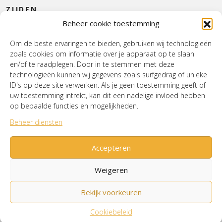
ZIJDEN
Beheer cookie toestemming
CONTACT
Om de beste ervaringen te bieden, gebruiken wij technologieën
zoals cookies om informatie over je apparaat op te slaan
INTERIEUR
en/of te raadplegen. Door in te stemmen met deze
technologieën kunnen wij gegevens zoals surfgedrag of unieke
HOUSE OF WURPEL
ID's op deze site verwerken. Als je geen toestemming geeft of
uw toestemming intrekt, kan dit een nadelige invloed hebben
OPENINGSTIJDEN
op bepaalde functies en mogelijkheden.
Beheer diensten
Verzenden & Retourneren
Cookiebeleid (EU)
Mijn account
Accepteren
Weigeren
Bekijk voorkeuren
© House of Wurpel 2026 - Proudly made by
Tribal
Agency
Cookiebeleid