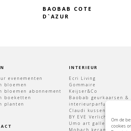
BAOBAB COTE
D`AZUR
EN
INTERIEUR
uur evenementen
Ecri Living
en bloemen
Gommaire
en bloemen abonnement
Keijser&Co
n boeketten
Baobab geurkaarsen &
n planten
interieurparfum
Claudi kussens & Plaid
BY EVE Verlichting
Om de best
Umo art gallery
cookies om
TACT
Mobach keramiek