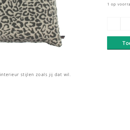
1 op voorr
Claudi
kussen
Bernadino
dark
To
taupe
aantal
erieur stijlen zoals jij dat wil.