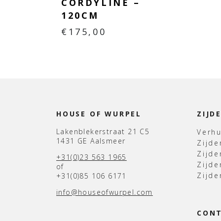
CORDYLINE –
120CM
€
175,00
HOUSE OF WURPEL
ZIJD
Lakenblekerstraat 21 C5
Verh
1431 GE Aalsmeer
Zijd
Zijd
+31(0)23 563 1965
Zijde
of
Zijde
+31(0)85 106 6171
info@houseofwurpel.com
CON