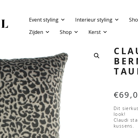
Event styling
Interieur styling
Sho
Zijden
Shop
Kerst
CLA
BER
TAU
€
69,
Dit sierku
look!
Claudi sta
kussens.