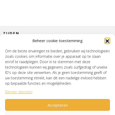
ZIJDEN
Beheer cookie toestemming
CONTACT
Om de beste ervaringen te bieden, gebruiken wij technologieën
zoals cookies om informatie over je apparaat op te slaan
INTERIEUR
en/of te raadplegen. Door in te stemmen met deze
technologieën kunnen wij gegevens zoals surfgedrag of unieke
HOUSE OF WURPEL
ID's op deze site verwerken. Als je geen toestemming geeft of
uw toestemming intrekt, kan dit een nadelige invloed hebben
OPENINGSTIJDEN
op bepaalde functies en mogelijkheden.
Beheer diensten
Verzenden & Retourneren
Cookiebeleid (EU)
Mijn account
Accepteren