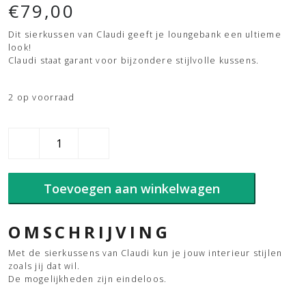
€
79,00
Dit sierkussen van Claudi geeft je loungebank een ultieme
look!
Claudi staat garant voor bijzondere stijlvolle kussens.
2 op voorraad
Claudi
kussen
outdoor
Bellamo
Toevoegen aan winkelwagen
Camel
aantal
OMSCHRIJVING
Met de sierkussens van Claudi kun je jouw interieur stijlen
zoals jij dat wil.
De mogelijkheden zijn eindeloos.