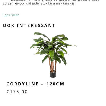
zorgen ervoor dat ieder stuk keramiek uniek is.
Lees meer
Glazuur:
OOK INTERESSANT
De glazuren, volgens eigen receptuur, zijn mineralen,
edelmetalen en oxiden gemengd met
glasgrondstoffen en eventueel mattering middelen.
Mobach keramiek dankt haar chique uitstraling aan de
exclusieve glazuren die naar eigen receptuur worden
samengesteld. Door de hoge stooktemperatuur is Mobach
keramiek zowel binnen als buiten toe te passen.
CORDYLINE – 120CM
€
175,00