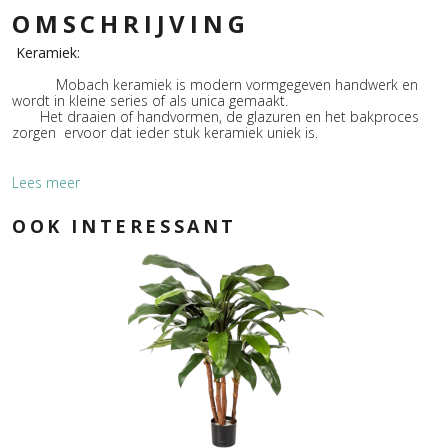
OMSCHRIJVING
Keramiek:
Mobach keramiek is modern vormgegeven handwerk en
wordt in kleine series of als unica gemaakt.
Het draaien of handvormen, de glazuren en het bakproces
zorgen ervoor dat ieder stuk keramiek uniek is.
Lees meer
Glazuur:
OOK INTERESSANT
De glazuren, volgens eigen receptuur, zijn mineralen,
edelmetalen en oxiden gemengd met
glasgrondstoffen en eventueel mattering middelen.
Mobach keramiek dankt haar chique uitstraling aan de
exclusieve glazuren die naar eigen receptuur worden
samengesteld. Door de hoge stooktemperatuur is Mobach
keramiek zowel binnen als buiten toe te passen.