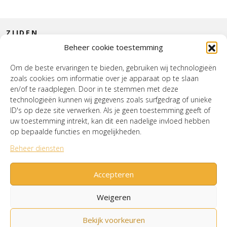
ZIJDEN
Beheer cookie toestemming
CONTACT
Om de beste ervaringen te bieden, gebruiken wij technologieën
zoals cookies om informatie over je apparaat op te slaan
INTERIEUR
en/of te raadplegen. Door in te stemmen met deze
technologieën kunnen wij gegevens zoals surfgedrag of unieke
HOUSE OF WURPEL
ID's op deze site verwerken. Als je geen toestemming geeft of
uw toestemming intrekt, kan dit een nadelige invloed hebben
OPENINGSTIJDEN
op bepaalde functies en mogelijkheden.
Beheer diensten
Verzenden & Retourneren
Cookiebeleid (EU)
Mijn account
Accepteren
Weigeren
Bekijk voorkeuren
© House of Wurpel 2026 - Proudly made by
Tribal