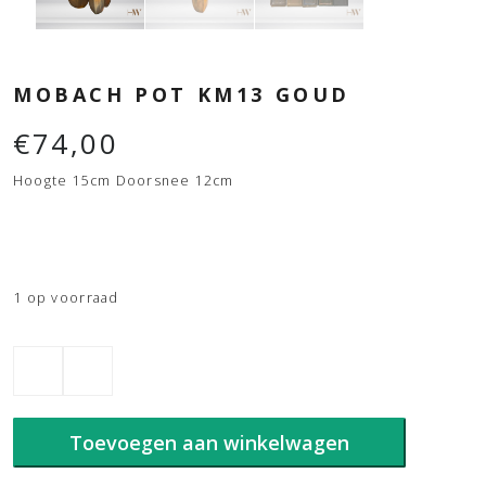
MOBACH POT KM13 GOUD
€
74,00
Hoogte 15cm Doorsnee 12cm
1 op voorraad
Mobach
pot
KM13
Goud
Toevoegen aan winkelwagen
aantal