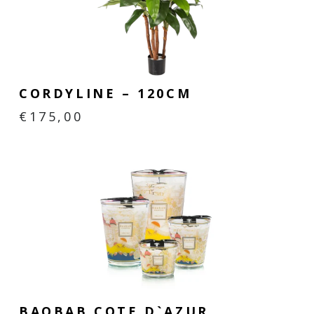
Mobach keramiek dankt haar chique uitstraling aan de
exclusieve glazuren die naar eigen receptuur worden
samengesteld. Door de hoge stooktemperatuur is Mobach
keramiek zowel binnen als buiten toe te passen.
CORDYLINE – 120CM
€
175,00
BAOBAB COTE D`AZUR