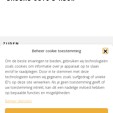
ZIJDEN
Beheer cookie toestemming
CONTACT
Om de beste ervaringen te bieden, gebruiken wij technologieën
zoals cookies om informatie over je apparaat op te slaan
INTERIEUR
en/of te raadplegen. Door in te stemmen met deze
technologieën kunnen wij gegevens zoals surfgedrag of unieke
HOUSE OF WURPEL
ID's op deze site verwerken. Als je geen toestemming geeft of
uw toestemming intrekt, kan dit een nadelige invloed hebben
OPENINGSTIJDEN
op bepaalde functies en mogelijkheden.
Beheer diensten
Verzenden & Retourneren
Cookiebeleid (EU)