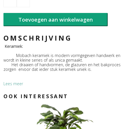
Mobach
Tuber
Goud
aantal
Toevoegen aan winkelwagen
OMSCHRIJVING
Keramiek:
Mobach keramiek is modern vormgegeven handwerk en
wordt in kleine series of als unica gemaakt.
Het draaien of handvormen, de glazuren en het bakproces
zorgen ervoor dat ieder stuk keramiek uniek is.
Lees meer
Glazuur:
OOK INTERESSANT
De glazuren, volgens eigen receptuur, zijn mineralen,
edelmetalen en oxiden gemengd met
glasgrondstoffen en eventueel mattering middelen.