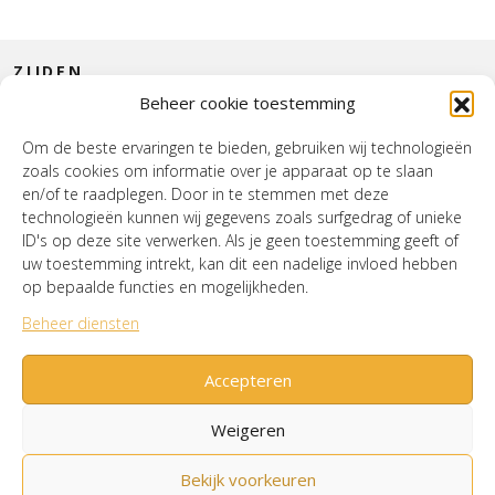
ZIJDEN
Beheer cookie toestemming
CONTACT
Om de beste ervaringen te bieden, gebruiken wij technologieën
zoals cookies om informatie over je apparaat op te slaan
INTERIEUR
en/of te raadplegen. Door in te stemmen met deze
technologieën kunnen wij gegevens zoals surfgedrag of unieke
HOUSE OF WURPEL
ID's op deze site verwerken. Als je geen toestemming geeft of
uw toestemming intrekt, kan dit een nadelige invloed hebben
OPENINGSTIJDEN
op bepaalde functies en mogelijkheden.
Beheer diensten
Verzenden & Retourneren
Cookiebeleid (EU)
Mijn account
Accepteren
Weigeren
Bekijk voorkeuren
© House of Wurpel 2026 - Proudly made by
Tribal