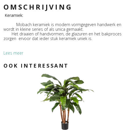
OMSCHRIJVING
Keramiek:
Mobach keramiek is modern vormgegeven handwerk en
wordt in kleine series of als unica gemaakt.
Het draaien of handvormen, de glazuren en het bakproces
zorgen ervoor dat ieder stuk keramiek uniek is.
Lees meer
Glazuur:
OOK INTERESSANT
De glazuren, volgens eigen receptuur, zijn mineralen,
edelmetalen en oxiden gemengd met
glasgrondstoffen en eventueel mattering middelen.
Mobach keramiek dankt haar chique uitstraling aan de
exclusieve glazuren die naar eigen receptuur worden
samengesteld. Door de hoge stooktemperatuur is Mobach
keramiek zowel binnen als buiten toe te passen.