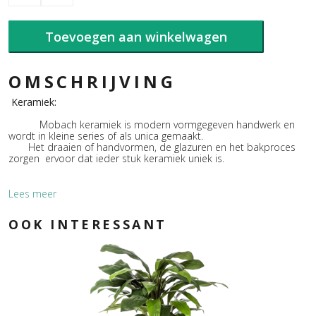
Vaas
KM78A
Goud
Toevoegen aan winkelwagen
aantal
OMSCHRIJVING
Keramiek:
Mobach keramiek is modern vormgegeven handwerk en
wordt in kleine series of als unica gemaakt.
Het draaien of handvormen, de glazuren en het bakproces
zorgen ervoor dat ieder stuk keramiek uniek is.
Lees meer
Glazuur:
OOK INTERESSANT
De glazuren, volgens eigen receptuur, zijn mineralen,
edelmetalen en oxiden gemengd met
glasgrondstoffen en eventueel mattering middelen.