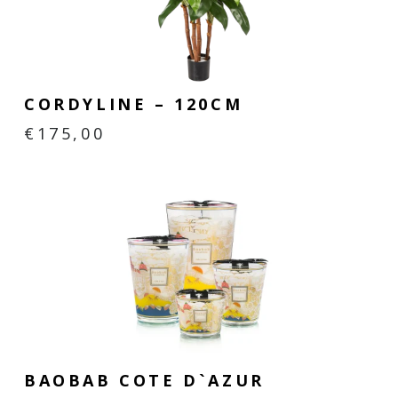
Mobach keramiek dankt haar chique uitstraling aan de
exclusieve glazuren die naar eigen receptuur worden
samengesteld. Door de hoge stooktemperatuur is Mobach
keramiek zowel binnen als buiten toe te passen.
CORDYLINE – 120CM
€
175,00
BAOBAB COTE D`AZUR