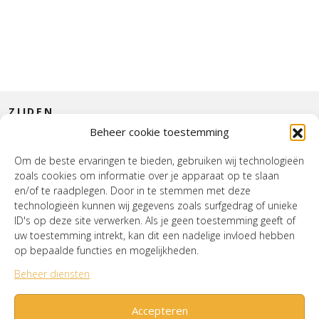
ZIJDEN
Beheer cookie toestemming
CONTACT
Om de beste ervaringen te bieden, gebruiken wij technologieën
zoals cookies om informatie over je apparaat op te slaan
INTERIEUR
en/of te raadplegen. Door in te stemmen met deze
technologieën kunnen wij gegevens zoals surfgedrag of unieke
HOUSE OF WURPEL
ID's op deze site verwerken. Als je geen toestemming geeft of
uw toestemming intrekt, kan dit een nadelige invloed hebben
OPENINGSTIJDEN
op bepaalde functies en mogelijkheden.
Beheer diensten
Verzenden & Retourneren
Cookiebeleid (EU)
Mijn account
Accepteren