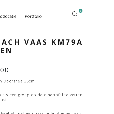
0
otlocatie
Portfolio
ACH VAAS KM79A
EN
,00
m Doorsnee 38cm
 als een groep op de dinertafel te zetten
kast.
geheel af ,met een paar zijde bloemen van