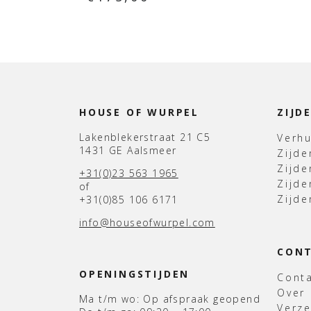
HOUSE OF WURPEL
ZIJD
Lakenblekerstraat 21 C5
Verh
1431 GE Aalsmeer
Zijd
Zijd
+31(0)23 563 1965
Zijde
of
Zijde
+31(0)85 106 6171
info@houseofwurpel.com
CON
OPENINGSTIJDEN
Cont
Over
Ma t/m wo: Op afspraak geopend
Verz