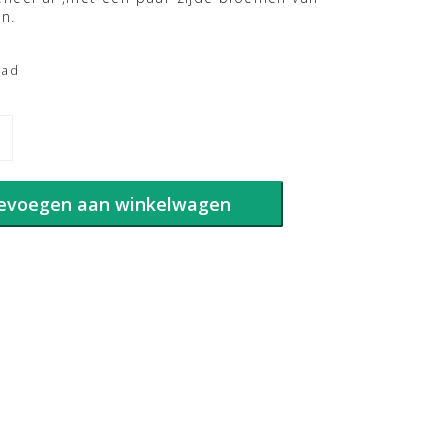
en.
aad
evoegen aan winkelwagen