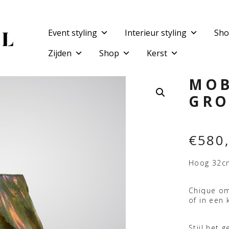
Event styling
Interieur styling
Sho
Zijden
Shop
Kerst
MOB
GRO
€
580
Hoog 32c
Chique om
of in een 
Stijl het 