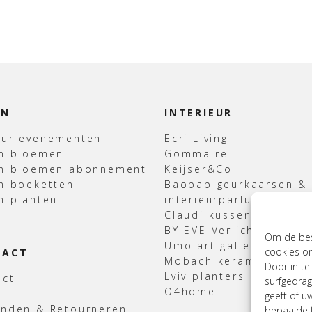
EN
INTERIEUR
uur evenementen
Ecri Living
en bloemen
Gommaire
en bloemen abonnement
Keijser&Co
n boeketten
Baobab geurkaarsen &
n planten
interieurparfum
Claudi kussens & Plaid
BY EVE Verlichting
Om de best
Umo art gallery
cookies om
TACT
Mobach keramiek
Door in t
Lviv planters
act
surfgedrag
O4home
geeft of u
enden & Retourneren
bepaalde f