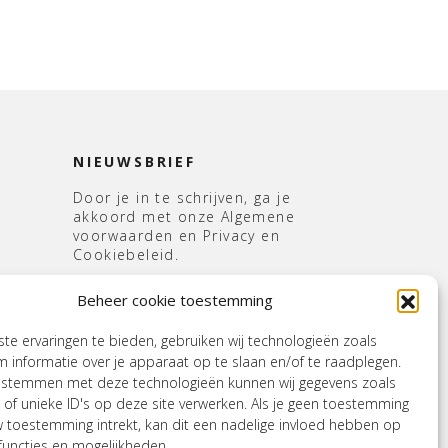
NIEUWSBRIEF
Door je in te schrijven, ga je
akkoord met onze Algemene
voorwaarden en Privacy en
Cookiebeleid.
E-
Beheer cookie toestemming
mailadres
*
s
e ervaringen te bieden, gebruiken wij technologieën zoals
 informatie over je apparaat op te slaan en/of te raadplegen.
e stemmen met deze technologieën kunnen wij gegevens zoals
 of unieke ID's op deze site verwerken. Als je geen toestemming
w toestemming intrekt, kan dit een nadelige invloed hebben op
uncties en mogelijkheden.