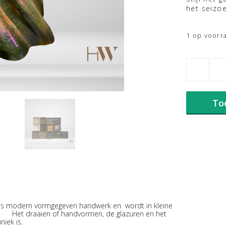
het seizo
1 op voorr
Mobach
Vaas
KM79A
Groen
To
aantal
miek:
s modern vormgegeven handwerk en wordt in kleine
ien of handvormen, de glazuren en het
iek is.