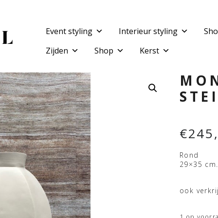
Event styling
Interieur styling
Sho
Zijden
Shop
Kerst
MON
STE
€
245
Rond
29×35 cm
ook verkri
1 op voorr