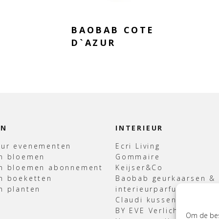
BAOBAB COTE
D`AZUR
EN
INTERIEUR
uur evenementen
Ecri Living
en bloemen
Gommaire
en bloemen abonnement
Keijser&Co
n boeketten
Baobab geurkaarsen &
n planten
interieurparfum
Claudi kussens & Plaid
BY EVE Verlichting
Om de best