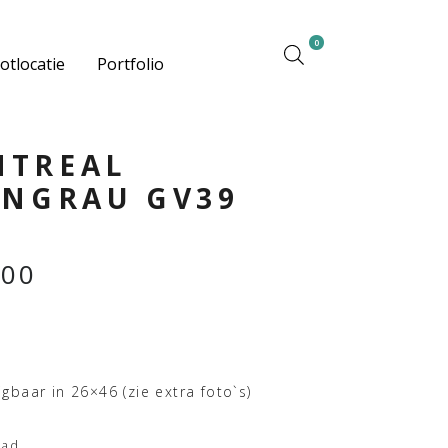
0
otlocatie
Portfolio
TREAL
INGRAU GV39
,00
.
jgbaar in 26×46 (zie extra foto`s)
aad