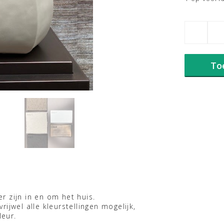
Montreal
Steingrau
GV39
aantal
To
 zijn in en om het huis.
vrijwel alle kleurstellingen mogelijk,
eur.