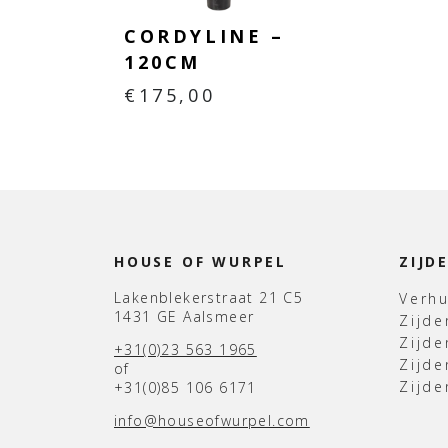
CORDYLINE –
120CM
€
175,00
HOUSE OF WURPEL
ZIJD
Lakenblekerstraat 21 C5
Verh
1431 GE Aalsmeer
Zijd
Zijd
+31(0)23 563 1965
Zijde
of
Zijde
+31(0)85 106 6171
info@houseofwurpel.com