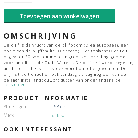
boom
groen
198
Toevoegen aan winkelwagen
cm.
aantal
OMSCHRIJVING
De olijf is de vrucht van de olijfboom (Olea europaea), een
boom van de olijffamilie (Oleaceae). Het geslacht Olea telt
ongeveer 20 soorten met een groot verspreidingsgebied,
voornamelijk in de Oude Wereld. De olijf zelf wordt gegeten,
uit de pit en het vruchtvlees wordt olijfolie gewonnen. De
olijf is traditioneel en ook vandaag de dag nog een van de
belangrijkste landbouwproducten van onder andere de
Lees meer
landen rond de Middellandse Zee. Betekenis: Vrede, geluk
PRODUCT INFORMATIE
Afmetingen
198 cm
Merk
Silk-ka
OOK INTERESSANT