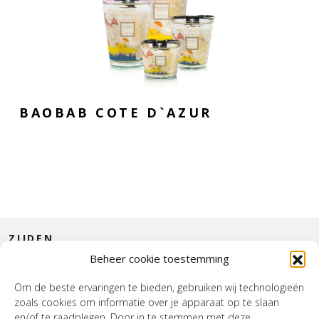
BAOBAB COTE D`AZUR
ZIJDEN
Beheer cookie toestemming
CONTACT
Om de beste ervaringen te bieden, gebruiken wij technologieën
zoals cookies om informatie over je apparaat op te slaan
INTERIEUR
en/of te raadplegen. Door in te stemmen met deze