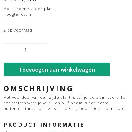
Mooi groene zijden plant.
Hoogte: 66cm.
2 op voorraad
Olijf
wild
trunk
hoogte
Toevoegen aan winkelwagen
220
aantal
OMSCHRIJVING
Het voordeel van een zijde plant is dat je de plant overal kan
neerzetten waar je wilt. Een olijf boom is een echte
buitenplant maar binnen staat de olijfboom ook super mooi.
PRODUCT INFORMATIE