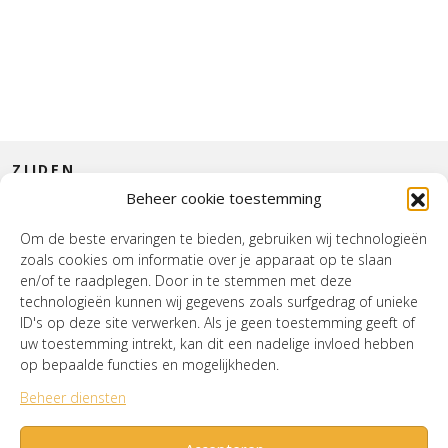
ZIJDEN
Beheer cookie toestemming
CONTACT
Om de beste ervaringen te bieden, gebruiken wij technologieën
zoals cookies om informatie over je apparaat op te slaan
INTERIEUR
en/of te raadplegen. Door in te stemmen met deze
technologieën kunnen wij gegevens zoals surfgedrag of unieke
HOUSE OF WURPEL
ID's op deze site verwerken. Als je geen toestemming geeft of
uw toestemming intrekt, kan dit een nadelige invloed hebben
OPENINGSTIJDEN
op bepaalde functies en mogelijkheden.
Beheer diensten
Verzenden & Retourneren
Cookiebeleid (EU)
Mijn account