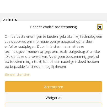
ZIJDEN
Beheer cookie toestemming
CONTACT
Om de beste ervaringen te bieden, gebruiken wij technologieën
zoals cookies om informatie over je apparaat op te slaan
INTERIEUR
en/of te raadplegen. Door in te stemmen met deze
technologieën kunnen wij gegevens zoals surfgedrag of unieke
HOUSE OF WURPEL
ID's op deze site verwerken. Als je geen toestemming geeft of
uw toestemming intrekt, kan dit een nadelige invloed hebben
OPENINGSTIJDEN
op bepaalde functies en mogelijkheden.
Beheer diensten
Verzenden & Retourneren
Cookiebeleid (EU)
Mijn account
Accepteren
Weigeren